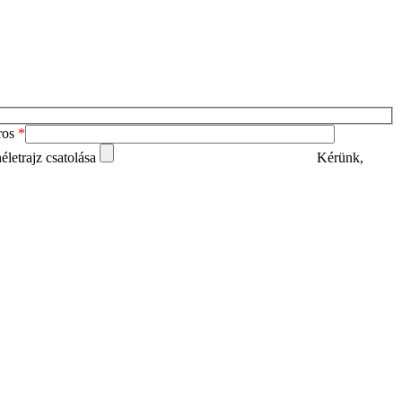
ros
*
életrajz csatolása
Kérünk,