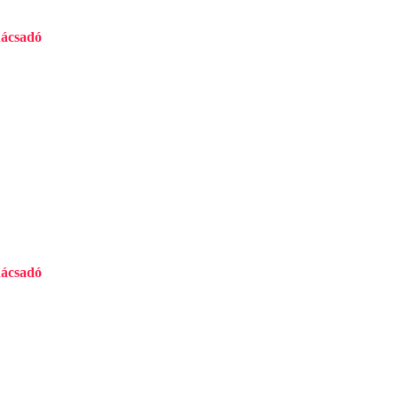
ácsadó
RTÓ
ácsadó