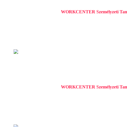
WORKCENTER Személyzeti Tan
8251 Zánka, Hrsz 030/15.
8251 Zánka, Hrsz 030/15.
1 év ago
VILLAMOS KARBANTA
WORKCENTER Személyzeti Tan
Győr, Mészáros L. u.13/b
Győr, Mészáros L. u.13/b
1 év ago