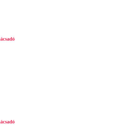
EMÉLYSZÁLLÍTÓ / SOFŐR
ácsadó
ácsadó