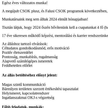
Egész éves változatos munka!
A megújult CSOK plusz, és Falusi CSOK programok következtében, az
Munkatársaink meg sem álltak 2024 elmúlt hónapjaiban!
Tisztán látjuk, hogy 2024 őszén bővítenünk kell a csapatunkat 4 fő (bal
17 éve sikeresen működő képzési, mentorálási és karrier rendszerünke
Az álláshoz tartozó elvárások:
Céltudatos gondolkodásmód, erős motiváció
Pozitív életszemlélet
Pontosság, munkabírás, rugalmasság
Alapvető számítógépes ismeretek
Feddhetetlen előélet
Az állás betöltéséhez előnyt jelent:
Magas szintű kommunikáció
Bármilyen területen szerzett értékesítési tapasztalat
Helyismeret, kapcsolatrendszer
Ingatlanszakmai OKJ-s végzettség
Főbb feladatok, munkák: