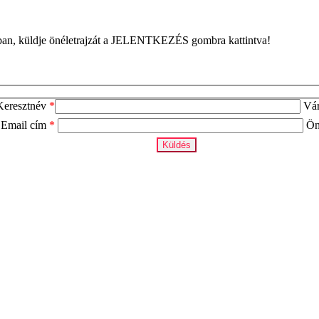
ában, küldje önéletrajzát a JELENTKEZÉS gombra kattintva!
Keresztnév
*
Vá
Email cím
*
Ön