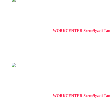
SZEMÉLYGÉPKOCSIS SZ
WORKCENTER Személyzeti Tan
1138 Budapest, Váci út 184.
1138 Budapest, Váci út 184.
1 év ago
INGATLANKÖZVETÍTŐ
WORKCENTER Személyzeti Tan
Pest megye
Pest megye