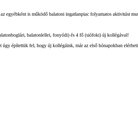
 egyébként is működő balatoni ingatlanpiac folyamatos aktivitást m
atonboglári, balatonlellei, fonyódi) és 4 fő (siófoki) új kollégával!
t úgy építettük fel, hogy új kollégáink, már az első hónapokban elérhe