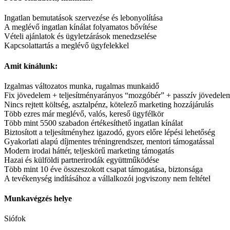
Ingatlan bemutatások szervezése és lebonyolítása
A meglévő ingatlan kínálat folyamatos bővítése
Vételi ajánlatok és ügyletzárások menedzselése
Kapcsolattartás a meglévő ügyfelekkel
Amit kínálunk:
Izgalmas változatos munka, rugalmas munkaidő
Fix jövedelem + teljesítményarányos “mozgóbér” + passzív jövedele
Nincs rejtett költség, asztalpénz, kötelező marketing hozzájárulás
Több ezres már meglévő, valós, kereső ügyfélkör
Több mint 5500 szabadon értékesíthető ingatlan kínálat
Biztosított a teljesítményhez igazodó, gyors előre lépési lehetőség
Gyakorlati alapú díjmentes tréningrendszer, mentori támogatással
Modern irodai háttér, teljeskörű marketing támogatás
Hazai és külföldi partnerirodák együttműködése
Több mint 10 éve összeszokott csapat támogatása, biztonsága
A tevékenység indításához a vállalkozói jogviszony nem feltétel
Munkavégzés helye
Siófok