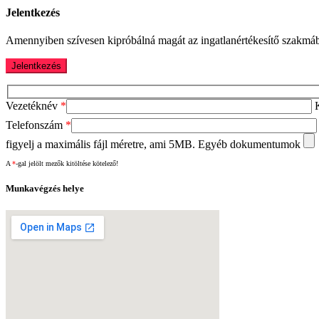
Jelentkezés
Amennyiben szívesen kipróbálná magát az ingatlanértékesítő szakm
Vezetéknév
*
Telefonszám
*
figyelj a maximális fájl méretre, ami 5MB.
Egyéb dokumentumok
A
*
-gal jelölt mezők kitöltése kötelező!
Munkavégzés helye