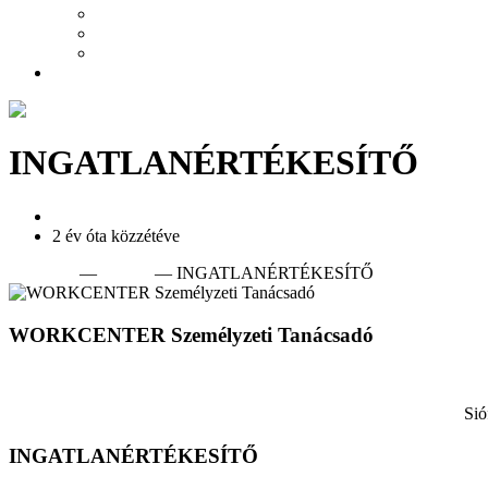
Referenciák
Miért mi?
Ajánlatkérés
Kapcsolat
INGATLANÉRTÉKESÍTŐ
Siófok
2 év óta közzétéve
Kezdőlap
—
Munka
— INGATLANÉRTÉKESÍTŐ
WORKCENTER Személyzeti Tanácsadó
https://www.workcenter.hu
Sió
INGATLANÉRTÉKESÍTŐ